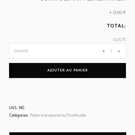
+
0,00 €
TOTAL:
0,00 €
Porte
Quantité
feuille
AJOUTER AU PANIER
4
quantity
UGS :
ND
Catégories :
Petite maroquinerie
,
Portefeuille