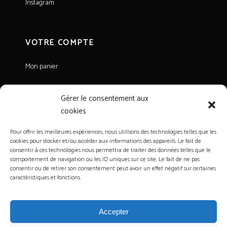
Instagram
VOTRE COMPTE
Mon panier
Gérer le consentement aux
INFORMATIONS LÉGALES
cookies
Mentions légales
Pour offrir les meilleures expériences, nous utilisons des technologies telles que les
cookies pour stocker et/ou accéder aux informations des appareils. Le fait de
Politique de confidentialité
consentir à ces technologies nous permettra de traiter des données telles que le
Conditions Générales de Vente
comportement de navigation ou les ID uniques sur ce site. Le fait de ne pas
consentir ou de retirer son consentement peut avoir un effet négatif sur certaines
caractéristiques et fonctions.
Accepter