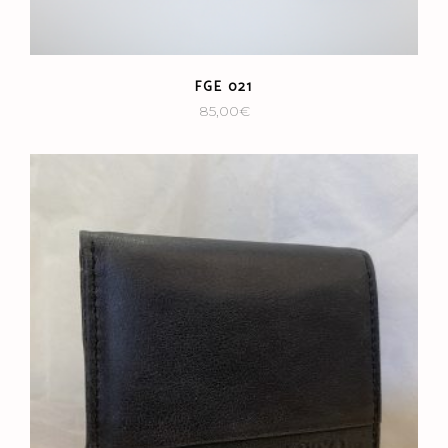
FGE 021
85,00
€