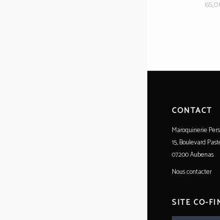
65,0
CONTACT
Maroquinerie Pers
15, Boulevard Past
07200 Aubenas
Nous contacter
SITE CO-F