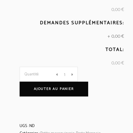
0,00 €
DEMANDES SUPPLÉMENTAIRES:
+
0,00 €
TOTAL:
0,00 €
Porte
Quantité
monnaie
AJOUTER AU PANIER
3
quantity
UGS :
ND