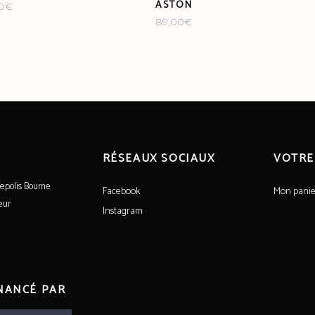
ASTON
0
€
89,00
€
RÉSEAUX SOCIAUX
VOTRE
epolis Bourne
Facebook
Mon panie
eur
Instagram
INANCÉ PAR