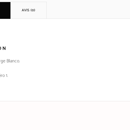
AVIS (0)
ON
ge Blanco.
ro 1.