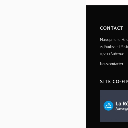
CONTACT
Maroquinerie Pers
15, Boulevard Past
07200 Aubenas
Nous contacter
SITE CO-F