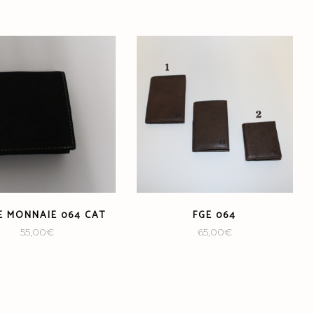
E MONNAIE 064 CAT
FGE 064
55,00
€
65,00
€