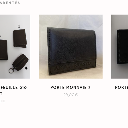
PARENTÉS
FEUILLE 010
PORTE MONNAIE 3
PORT
T
29,00
€
00
€