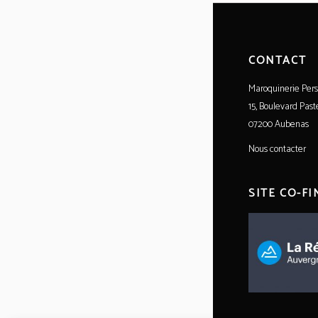
CONTACT
Maroquinerie Pers
15, Boulevard Past
07200 Aubenas
Nous contacter
SITE CO-F