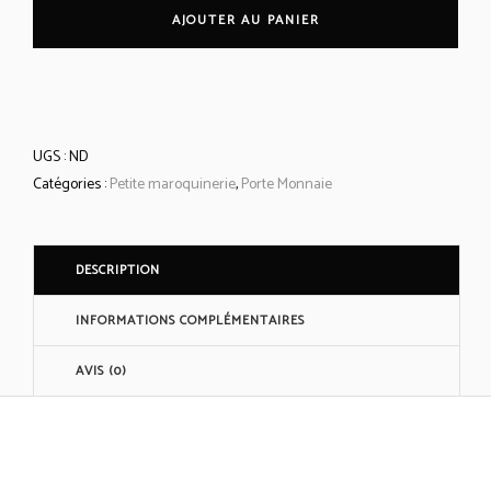
monnaie
AJOUTER AU PANIER
2
quantity
UGS :
ND
Catégories :
Petite maroquinerie
,
Porte Monnaie
DESCRIPTION
INFORMATIONS COMPLÉMENTAIRES
AVIS (0)