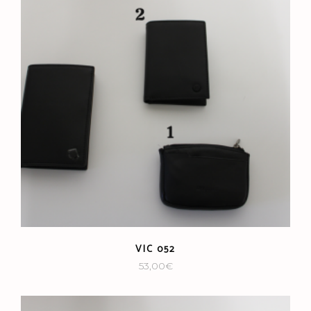
VIC 052
53,00
€